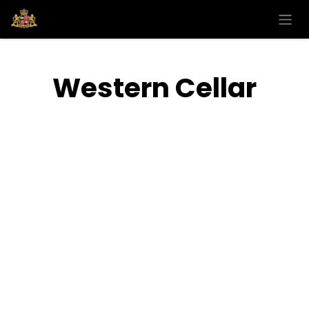
Se rendre au contenu
Western Cellar