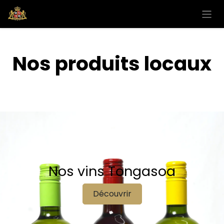
Se rendre au contenu
Nos produits locaux
Nos vins Tongasoa
Découvrir